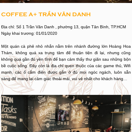
COFFEE A+ TRẦN VĂN DANH
Địa chỉ: Số 1 Trần Văn Danh , phường 13, quận Tân Bình, TP.HCM
Ngày khai trương: 01/01/2020
Một quán cà phê nhỏ nhắn nằm trên nhánh đường lớn Hoàng Hoa
Thám, không quá xa trung tâm để thuận tiện đi lại, nhưng cũng
không quá gần đủ yên tĩnh để bạn cảm thấy thư giãn sau những bộn
bề cuộc sống. Đây còn là địa chỉ quen thuộc của các game thủ, Wifi
mạnh, các ổ cắm điện được gắn ở đủ mọi ngóc ngách, luôn sẵn
sàng để mang lại cảm giác thoải mái, vui vẻ nhất cho khách hàng…